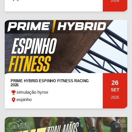
2026
PRIME HYBRID ESPINHO FITNESS RACING
26
2026
SET
simulação hyrox
2026
espinho