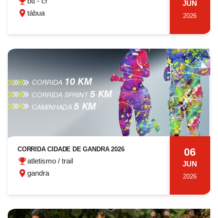
btt - cr
JUN
tábua
2026
CORRIDA CIDADE DE GANDRA 2026
06
atletismo / trail
JUN
gandra
2026