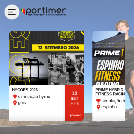
HYGOES 2026
PRIME HYBRID ESP
12
FITNESS RACING 20
simulação hyrox
SET
simulação hyrox
góis
2026
espinho
próximo