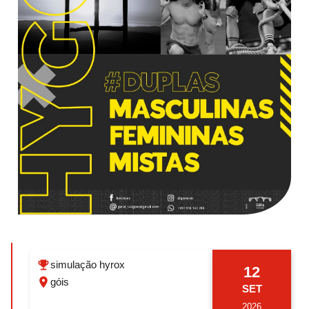
simulação hyrox
12
góis
SET
2026