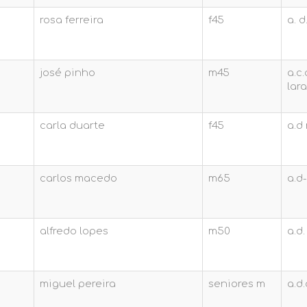
rosa ferreira
f45
a. 
josé pinho
m45
a.c.
lar
carla duarte
f45
a.d
carlos macedo
m65
a.d
alfredo lopes
m50
a.d
miguel pereira
seniores m
a.d