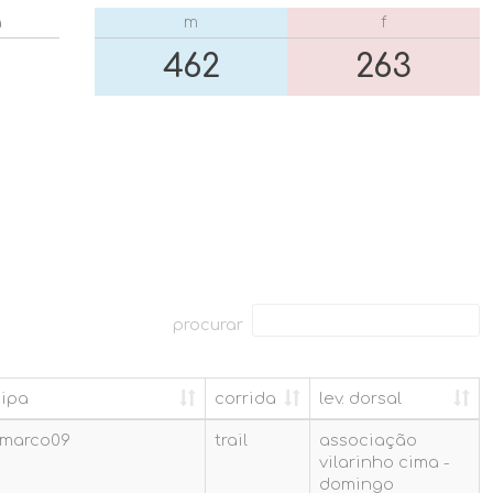
a
m
f
462
263
procurar
ipa
corrida
lev. dorsal
ipa
corrida
lev. dorsal
 marco09
trail
associação
vilarinho cima -
domingo