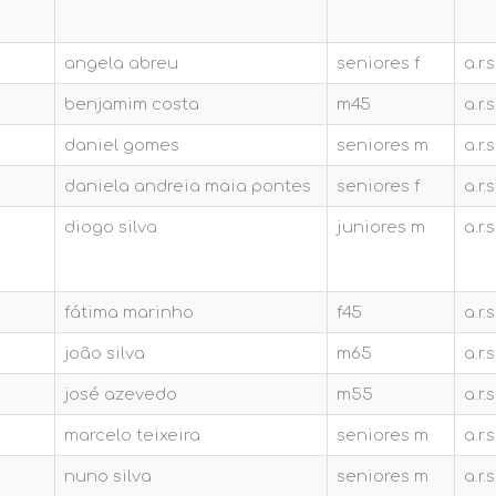
angela abreu
seniores f
a.r
benjamim costa
m45
a.r
daniel gomes
seniores m
a.r
daniela andreia maia pontes
seniores f
a.r
diogo silva
juniores m
a.r
fátima marinho
f45
a.r
joão silva
m65
a.r
josé azevedo
m55
a.r
marcelo teixeira
seniores m
a.r
nuno silva
seniores m
a.r