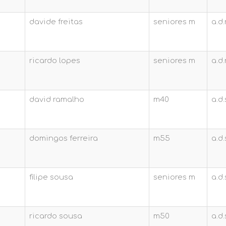
davide freitas
seniores m
a.d
ricardo lopes
seniores m
a.d
david ramalho
m40
a.d.
domingos ferreira
m55
a.d.
filipe sousa
seniores m
a.d.
ricardo sousa
m50
a.d.