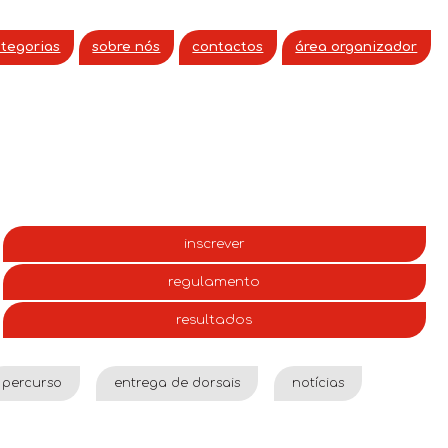
ategorias
sobre nós
contactos
área organizador
inscrever
regulamento
resultados
percurso
entrega de dorsais
notícias