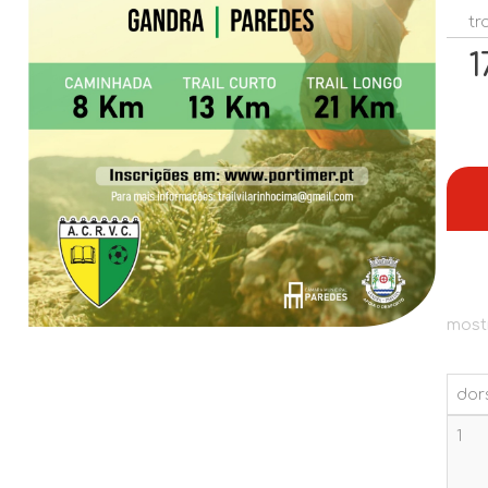
tra
1
most
dor
dor
1