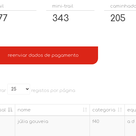
il
mini-trail
caminhad
77
343
205
reenviar dados de pagamento
rar
registos por página
sal
nome
categoria
equ
sal
nome
categoria
equ
júlia gouveia
f40
a d