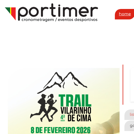
home
li
ga