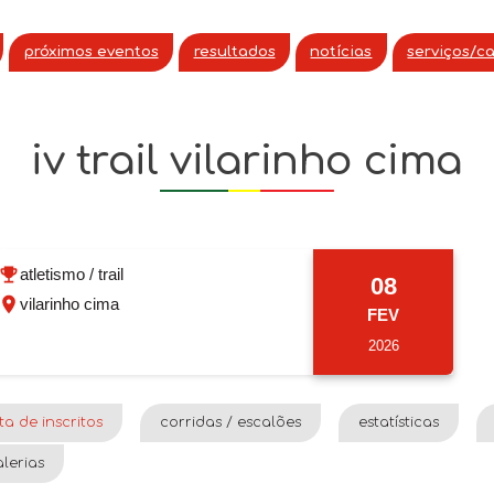
próximos eventos
resultados
notícias
serviços/c
iv trail vilarinho cima
atletismo / trail
08
vilarinho cima
FEV
2026
sta de inscritos
corridas / escalões
estatísticas
lerias